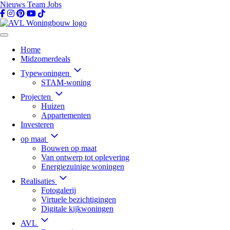
Nieuws
Team
Jobs
Home
Midzomerdeals
Typewoningen
STAM-woning
Projecten
Huizen
Appartementen
Investeren
op maat
Bouwen op maat
Van ontwerp tot oplevering
Energiezuinige woningen
Realisaties
Fotogalerij
Virtuele bezichtigingen
Digitale kijkwoningen
AVL