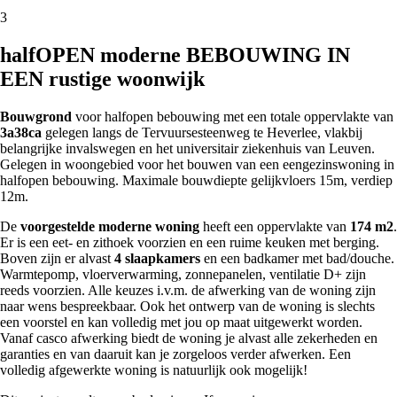
3
halfOPEN moderne BEBOUWING IN
EEN rustige woonwijk
Bouwgrond
voor halfopen bebouwing met een totale oppervlakte van
3a38ca
gelegen langs de Tervuursesteenweg te Heverlee, vlakbij
belangrijke invalswegen en het universitair ziekenhuis van Leuven.
Gelegen in woongebied voor het bouwen van een eengezinswoning in
halfopen bebouwing. Maximale bouwdiepte gelijkvloers 15m, verdiep
12m.
De
voorgestelde moderne woning
heeft een oppervlakte van
174 m2
.
Er is een eet- en zithoek voorzien en een ruime keuken met berging.
Boven zijn er alvast
4 slaapkamers
en een badkamer met bad/douche.
Warmtepomp, vloerverwarming, zonnepanelen, ventilatie D+ zijn
reeds voorzien. Alle keuzes i.v.m. de afwerking van de woning zijn
naar wens bespreekbaar. Ook het ontwerp van de woning is slechts
een voorstel en kan volledig met jou op maat uitgewerkt worden.
Vanaf casco afwerking biedt de woning je alvast alle zekerheden en
garanties en van daaruit kan je zorgeloos verder afwerken. Een
volledig afgewerkte woning is natuurlijk ook mogelijk!