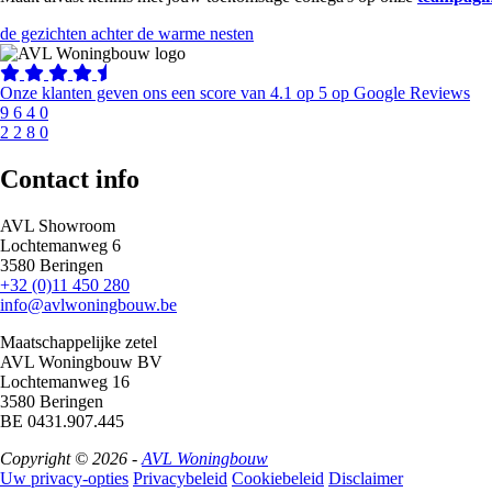
de gezichten achter de warme nesten
Onze klanten geven ons een score van 4.1 op 5 op Google Reviews
9
6
4
0
2
2
8
0
Contact info
AVL Showroom
Lochtemanweg 6
3580 Beringen
+32 (0)11 450 280
info@avlwoningbouw.be
Maatschappelijke zetel
AVL Woningbouw BV
Lochtemanweg 16
3580 Beringen
BE 0431.907.445
Copyright © 2026 -
AVL Woningbouw
Uw privacy-opties
Privacybeleid
Cookiebeleid
Disclaimer