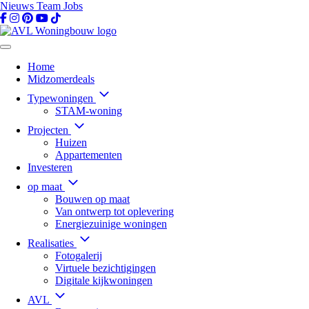
Nieuws
Team
Jobs
Home
Midzomerdeals
Typewoningen
STAM-woning
Projecten
Huizen
Appartementen
Investeren
op maat
Bouwen op maat
Van ontwerp tot oplevering
Energiezuinige woningen
Realisaties
Fotogalerij
Virtuele bezichtigingen
Digitale kijkwoningen
AVL